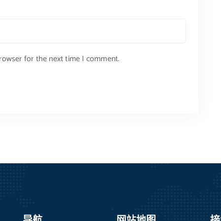
browser for the next time I comment.
导航
网站地图
接