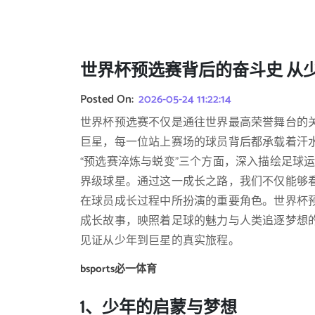
世界杯预选赛背后的奋斗史 从
Posted On:
2026-05-24 11:22:14
世界杯预选赛不仅是通往世界最高荣誉舞台的
巨星，每一位站上赛场的球员背后都承载着汗水
“预选赛淬炼与蜕变”三个方面，深入描绘足球
界级球星。通过这一成长之路，我们不仅能够
在球员成长过程中所扮演的重要角色。世界杯
成长故事，映照着足球的魅力与人类追逐梦想
见证从少年到巨星的真实旅程。
bsports必一体育
1、少年的启蒙与梦想