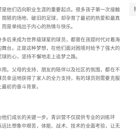
蒙是他们迈向职业生涯的重要起点。很多孩子第一次接触
。简陋的场地、破旧的足球，却孕育了最初的热爱和最真
，而是单纯出于内心的热情与快乐。
许多后来成为世界级球星的球员，都曾在孩提时代对着海
的舞台。正是这种梦想，在他们面对困境时给予了强大的
足球的心，坚持不懈地走上追梦之路。
作用。父母的支持、朋友的陪伴以及社区的氛围，都在不
球员幸运地获得了家人的全力支持，有的球员则需要克服
上最初的奋斗背景。
为他们成长的关键一步。青训营不仅提供专业的训练环
练远比想象中艰苦，体能、战术、技术的全面考验，让无