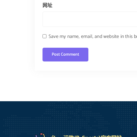
网址
Save my name, email, and website in this 