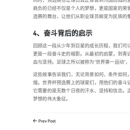
同时，预选赛也让球员真正体会到为国而战的
肩负的已经不仅是个人的梦想，更是国家的荣
选赛的舞台，让他们从职业球员蜕变为民族的
4、奋斗背后的启示
回顾这一段从少年到巨星的成长历程，我们可
更是一段奋斗史的缩影。从最初的启蒙，到青
血与坚持。足球之所以被称为“世界第一运动”
这些故事告诉我们，无论背景如何、条件如何
煌。世界杯预选赛上的球星们，用他们的奋斗
它需要的是无数个日夜的汗水、坚持和信念。
梦想的伟大象征。
Prev Post