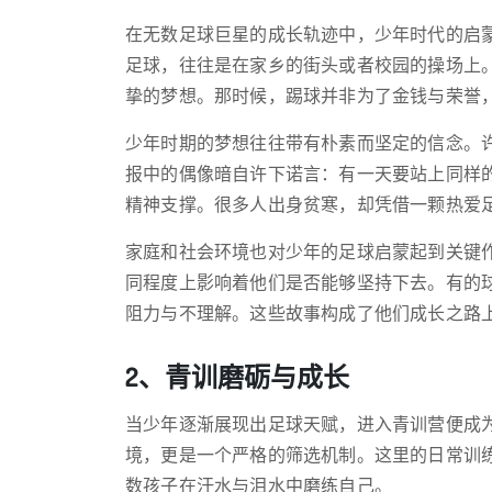
在无数足球巨星的成长轨迹中，少年时代的启
足球，往往是在家乡的街头或者校园的操场上
挚的梦想。那时候，踢球并非为了金钱与荣誉
少年时期的梦想往往带有朴素而坚定的信念。
报中的偶像暗自许下诺言：有一天要站上同样
精神支撑。很多人出身贫寒，却凭借一颗热爱
家庭和社会环境也对少年的足球启蒙起到关键
同程度上影响着他们是否能够坚持下去。有的
阻力与不理解。这些故事构成了他们成长之路
2、青训磨砺与成长
当少年逐渐展现出足球天赋，进入青训营便成
境，更是一个严格的筛选机制。这里的日常训
数孩子在汗水与泪水中磨练自己。