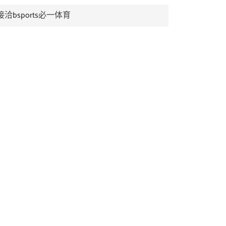
接洽bsports必一体育