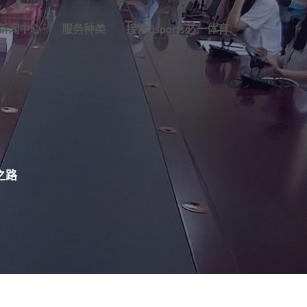
新闻中心
服务种类
接洽bsports必一体育
之路