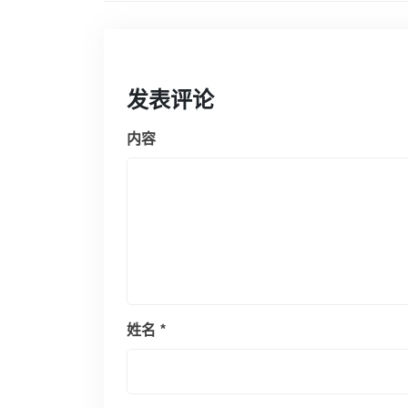
发表评论
内容
姓名
*