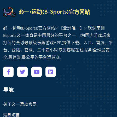
必一·运动(B-Sports)官方网站✅【亚洲唯一】✅欢迎来到
Bsports必一体育是中国最好的平台之一。!为国内游戏玩家
打造的全球最顶级乐趣游戏APP,提供下载、入口、首页、平
台、登陆、官网、二十四小时专属客服在线服务!全球最安
全,最信誉,最公平的平台运营商!
导航
关于必一运动官网
精品项目