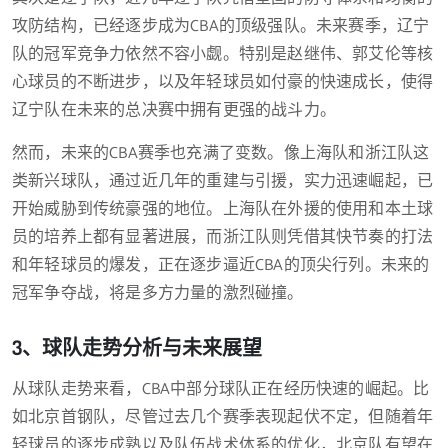
攻防结构，已经逐步成为CBA的顶级强队。未来赛季，辽宁
队的冠军竞争力依然不容小觑。特别是赵继伟、郭艾伦等核
心球员的不断进步，以及年轻球员如付豪的快速成长，使得
辽宁队在未来的总决赛中拥有更强的战斗力。
然而，未来的CBA赛季也充满了变数。像上海队和浙江队这
类新兴球队，通过近几年的重建与引援，实力迅速崛起，已
开始威胁到传统豪强的地位。上海队在外援的使用和本土球
员的培养上都有显著进展，而浙江队则凭借其快节奏的打法
和年轻球员的爆发，正在逐步逼近CBA的顶尖行列。未来的
冠军争夺战，将是多方力量的激烈碰撞。
3、球队走势分析与未来展望
从球队走势来看，CBA中部分球队正在经历快速的崛起。比
如北京首钢队，尽管过去几个赛季表现起伏不定，但随着年
轻球员的逐步成熟以及队伍战术体系的优化，北京队有望在