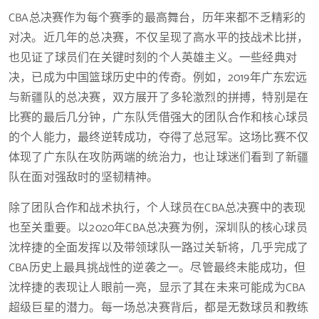
CBA总决赛作为每个赛季的最高舞台，历年来都不乏精彩的
对决。近几年的总决赛，不仅呈现了高水平的技战术比拼，
也见证了球员们在关键时刻的个人英雄主义。一些经典对
决，已成为中国篮球历史中的传奇。例如，2019年广东宏远
与新疆队的总决赛，双方展开了多轮激烈的拼搏，特别是在
比赛的最后几分钟，广东队凭借强大的团队合作和核心球员
的个人能力，最终逆转成功，夺得了总冠军。这场比赛不仅
体现了广东队在攻防两端的统治力，也让球迷们看到了新疆
队在面对强敌时的坚韧精神。
除了团队合作和战术执行，个人球员在CBA总决赛中的表现
也至关重要。以2020年CBA总决赛为例，深圳队的核心球员
沈梓捷的全面发挥以及带领球队一路过关斩将，几乎完成了
CBA历史上最具挑战性的逆袭之一。尽管最终未能成功，但
沈梓捷的表现让人眼前一亮，显示了其在未来可能成为CBA
超级巨星的潜力。每一场总决赛背后，都是无数球员和教练