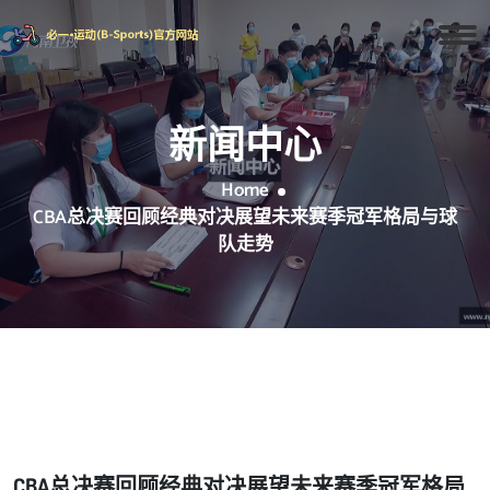
新闻中心
Home
CBA总决赛回顾经典对决展望未来赛季冠军格局与球
队走势
CBA总决赛回顾经典对决展望未来赛季冠军格局