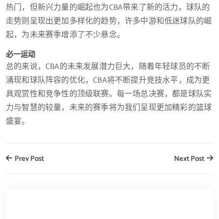
热门，但新兴力量的崛起也为CBA带来了新的活力。球队的
走势则呈现出更加多样化的趋势，许多中游和低迷球队的崛
起，为未来赛季增添了不少悬念。
必一运动
总的来说，CBA的未来发展潜力巨大，随着年轻球员的不断
涌现和球队阵容的优化，CBA将不断提升竞技水平，成为更
具观赏性和竞争性的顶级联赛。每一场总决赛，都是球队实
力与智慧的较量，未来的赛季将为我们呈现更加精彩的篮球
盛宴。
Prev Post
Next Post