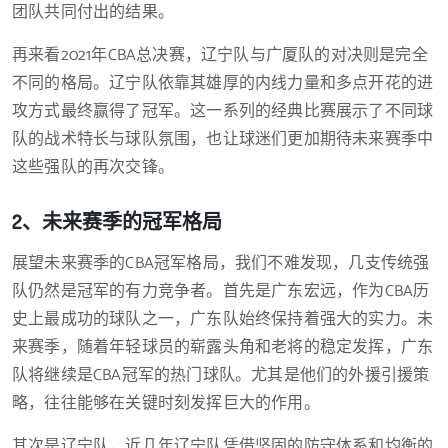
团队共同付出的结果。
再来看2021年CBA总决赛，辽宁队与广厦队的对决则是完全
不同的格局。辽宁队依靠其雄厚的内线力量和多点开花的进
攻方式最终赢得了冠军。这一系列的经典比赛展示了不同球
队的战术特长与球队氛围，也让球迷们更加期待未来赛季中
这些强队的再次交锋。
2、未来赛季的冠军格局
展望未来赛季的CBA冠军格局，我们不难发现，几支传统强
队仍然是冠军的有力竞争者。首先是广东宏远，作为CBA历
史上最成功的球队之一，广东队始终保持着强大的实力。未
来赛季，随着年轻球员的崭露头角和老将的稳定发挥，广东
队将继续是CBA冠军的热门球队。尤其是他们的外援引援策
略，往往能够在关键时刻发挥巨大的作用。
其次是辽宁队，近几年辽宁队凭借坚固的防守体系和均衡的