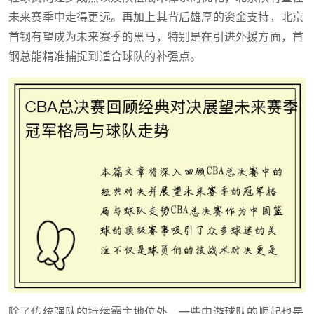
未来赛季中走得更远。再加上其背后雄厚的资金支持，北京
首钢有望成为未来赛季的黑马，特别是在引进外援方面，首
钢总能精准捕捉到适合球队的补强点。
除了传统强队的持续霸主地位外，一些中游球队的崛起也是