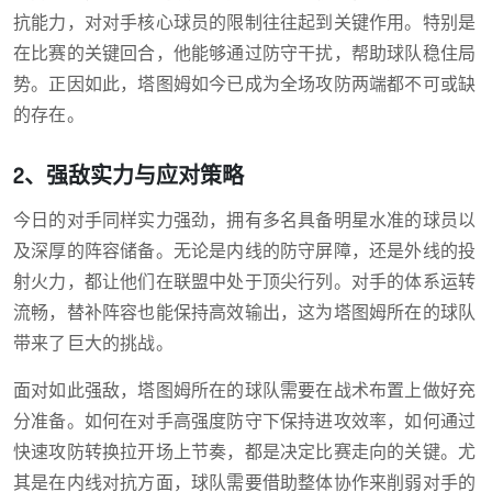
抗能力，对对手核心球员的限制往往起到关键作用。特别是
在比赛的关键回合，他能够通过防守干扰，帮助球队稳住局
势。正因如此，塔图姆如今已成为全场攻防两端都不可或缺
的存在。
2、强敌实力与应对策略
今日的对手同样实力强劲，拥有多名具备明星水准的球员以
及深厚的阵容储备。无论是内线的防守屏障，还是外线的投
射火力，都让他们在联盟中处于顶尖行列。对手的体系运转
流畅，替补阵容也能保持高效输出，这为塔图姆所在的球队
带来了巨大的挑战。
面对如此强敌，塔图姆所在的球队需要在战术布置上做好充
分准备。如何在对手高强度防守下保持进攻效率，如何通过
快速攻防转换拉开场上节奏，都是决定比赛走向的关键。尤
其是在内线对抗方面，球队需要借助整体协作来削弱对手的