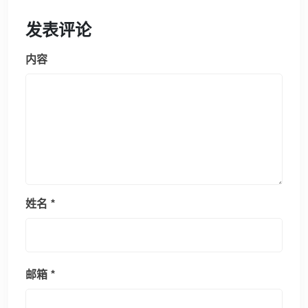
发表评论
内容
姓名
*
邮箱
*