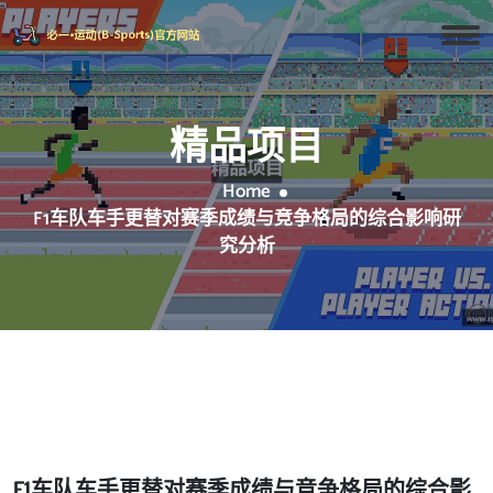
精品项目
Home
F1车队车手更替对赛季成绩与竞争格局的综合影响研
究分析
F1车队车手更替对赛季成绩与竞争格局的综合影