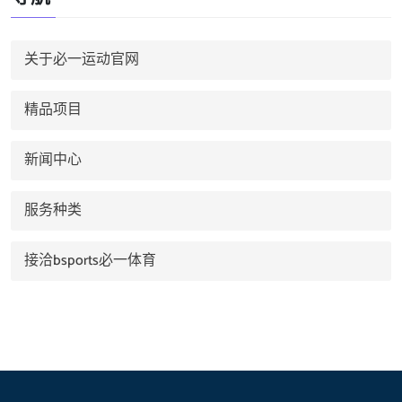
关于必一运动官网
精品项目
新闻中心
服务种类
接洽bsports必一体育