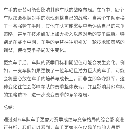
车手的更替可能会影响其他车队的战略布局。在F1中，每个
车队都会根据对手的表现调整自己的战略。当某个车队更换
了一名强势车手时，其他车队可能需要重新评估自己的竞争
策略，甚至在技术研发上加大投入以应对新的竞争威胁。特
别是在赛季中期，车手的更替往往能引发一轮技术和策略的
调整，使得竞争格局发生变化。
更换车手后，车队的赛季目标和期望值可能会发生变化。例
如，一支车队如果更换了一位年轻且潜力巨大的车手，可能
会将重心放在车手的培养与成长上，而非立即争夺冠军。这
种变化往往会影响车队的赛季整体表现，并且影响其他车队
的策略选择，进一步改变赛季的竞争格局。
总结：
通过对F1车队车手更替对赛季成绩与竞争格局的综合影响进
行分析，我们可以看到，车手更替不仅仅是单纯的人员更