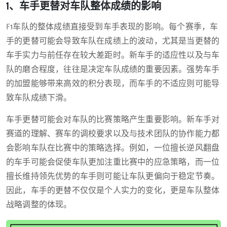
1、车手更替对车队整体成绩的影响
F1车队的整体成绩直接受到车手表现的影响。每个赛季，车
手的更替可能会导致车队在成绩上的波动，尤其是当更替的
车手实力与前任存在较大差距时。新车手的适应性以及与车
队的磨合程度，往往是决定车队成绩的重要因素。强势车手
的加盟能够带来高效的积分表现，而车手的不适应则可能导
致车队成绩下滑。
车手更替可能会对车队的比赛策略产生重要影响。新车手对
赛道的理解、赛车的调校要求以及与技术团队的协作能力都
会影响车队在比赛中的策略选择。例如，一位擅长逆风翻盘
的车手可能会促使车队更加注重比赛中的应急策略，而一位
擅长维持领先优势的车手则可能让车队更偏向于稳定节奏。
因此，车手的更替不仅仅是个人实力的变化，更是车队整体
战略调整的体现。