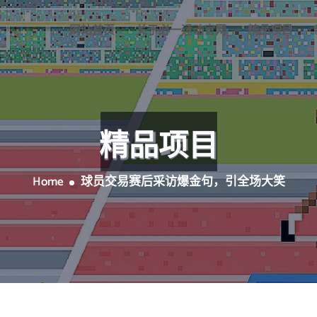
网站首页
关于必一运动官网
精品项目
精品项目
Home
球员交易赛后采访爆金句，引全场大笑