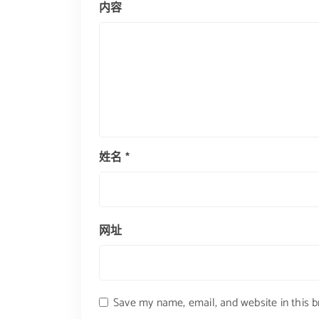
内容
姓名
*
网址
Save my name, email, and website in this 