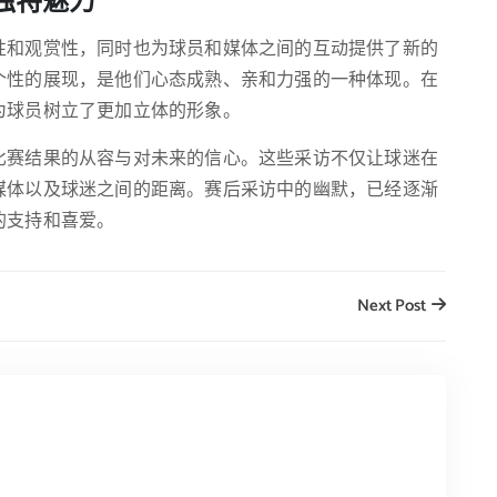
性和观赏性，同时也为球员和媒体之间的互动提供了新的
个性的展现，是他们心态成熟、亲和力强的一种体现。在
为球员树立了更加立体的形象。
比赛结果的从容与对未来的信心。这些采访不仅让球迷在
媒体以及球迷之间的距离。赛后采访中的幽默，已经逐渐
的支持和喜爱。
Next Post