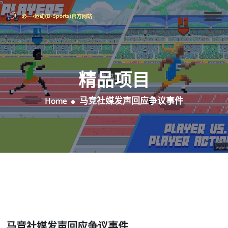
精品项目
Home
马竞社媒发声回应争议事件
马竞社媒发声回应争议事件