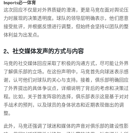
bsports必一体育
这次回应不仅是对外界质疑的澄清，更是马竞在面对舆论压
力时展现的决策透明度。球队的领导层明确表示，他们愿意
接受批评，并根据反馈进行调整，但始终会坚持以团队的整
体利益为出发点。
2、社交媒体发声的方式与内容
马竞的社交媒体回应采取了积极的沟通方式，尽可能让外界
了解俱乐部的立场。在这份声明中，马竞首先向球迷表示感
谢，认可他们对球队的关心与支持。接着，俱乐部明确回应
了外界提出的具体争议点，详细说明了背后的考虑和决策过
程。比如，关于首发阵容的选择，俱乐部表示这是基于对对
手战术的预判，以及球员的身体状态和近期表现做出的调
整。
此外，马竞还强调了球迷和媒体的声音对俱乐部的建设性影