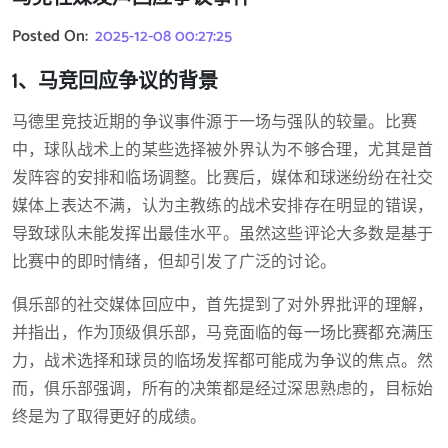
Posted On:
2025-12-08 00:27:25
1、马竞回应争议的背景
马德里竞技近期的争议事件源于一场与强队的较量。比赛
中，球队战术上的某些选择被外界认为不够合理，尤其是首
发阵容的安排和临场调整。比赛后，媒体和球迷纷纷在社交
媒体上表达不满，认为主教练的战术安排存在明显的错误，
导致球队未能发挥出最佳水平。虽然这些评论大多数是基于
比赛中的即时情绪，但却引发了广泛的讨论。
俱乐部的社交媒体回应中，首先提到了对外界批评的理解，
并指出，作为顶级俱乐部，马竞面临的每一场比赛都充满压
力，战术选择和球员的临场发挥都可能成为争议的焦点。然
而，俱乐部强调，所有的决策都是经过深思熟虑的，目标始
终是为了取得更好的成绩。