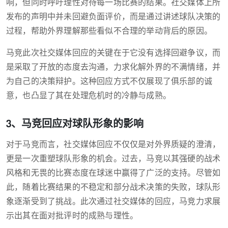
响，但同时呼吁理性对待每一场比赛的结果。社交媒体上所
发布的声明中并未回避负面评价，而是通过讲述球队决策的
过程，帮助外界理解那些看似不合理的举动背后的原因。
马竞此次社交媒体回应的关键在于它没有选择回避争议，而
是采取了开放的态度去沟通，力求化解外界的不满情绪，并
为自己的决策辩护。这种回应方式不仅展现了俱乐部的诚
意，也凸显了其在处理危机时的冷静与成熟。
3、马竞回应对球队形象的影响
对于马竞而言，社交媒体回应不仅仅是对外界质疑的澄清，
更是一次重塑球队形象的机会。过去，马竞以其强硬的战术
风格和无畏的比赛态度在球迷中赢得了广泛的支持。尽管如
此，随着比赛结果的不稳定和部分战术决策的失败，球队形
象逐渐受到了挑战。此次通过社交媒体的回应，马竞力求展
示出其在面对批评时的成熟与理性。