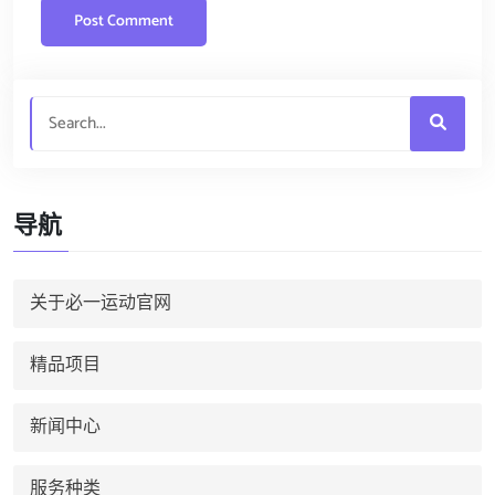
导航
关于必一运动官网
精品项目
新闻中心
服务种类