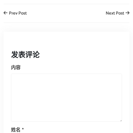
Prev Post
Next Post
发表评论
内容
姓名
*