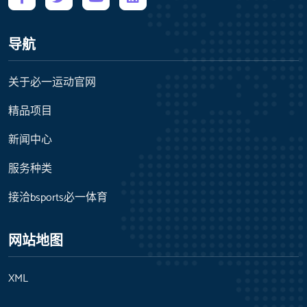
导航
关于必一运动官网
精品项目
新闻中心
服务种类
接洽bsports必一体育
网站地图
XML