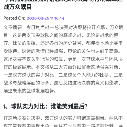
战万众瞩目
Posted On:
2026-03-26 11:16:44
文章摘要：今日焦点战——总决赛对决即将拉开帷幕，万众瞩
目！这是两支顶尖球队之间的巅峰之战，无论是战术的博
弈、球员的发挥，还是各自的历史背景，都使得本场比赛备
受期待。球迷的激情已经点燃，舆论的关注也达到了高潮。
这场决赛不仅关乎冠军的归属，更是一次篮球水平与团队协
作的极致展示。本文将从三大方面详细解析这场强强对话：
一是双方球队的实力对比，二是球员个人能力的比拼，三是
战术与战略层面的博弈，最后总结这场决赛的意义和影响，
展望未来的篮球发展趋势。
1、球队实力对比：谁能笑到最后？
在这场决赛对决中，双方球队的实力可谓旗鼓相当。两队不
仅在常规赛中表现出色，而且在季后赛中一路披荆斩棘，展