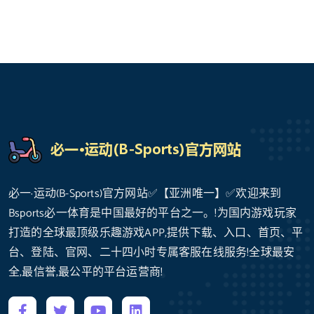
必一·运动(B-Sports)官方网站✅【亚洲唯一】✅欢迎来到
Bsports必一体育是中国最好的平台之一。!为国内游戏玩家
打造的全球最顶级乐趣游戏APP,提供下载、入口、首页、平
台、登陆、官网、二十四小时专属客服在线服务!全球最安
全,最信誉,最公平的平台运营商!