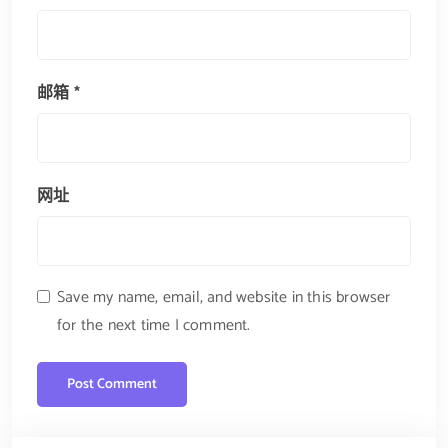
邮箱
*
网址
Save my name, email, and website in this browser
for the next time I comment.