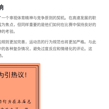
响
了一个审视体育精神与竞争原则的契机。在高速发展的职
成为焦点，但同样重要的是他们如何在比赛中保持良好的
神的考验。
的规则更加完善，运动员的行为规范也将更加严格。与此
中的各种复杂情况，避免过度反应和情绪化的评论。这
动。