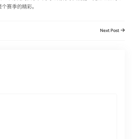
整个赛季的精彩。
Next Post