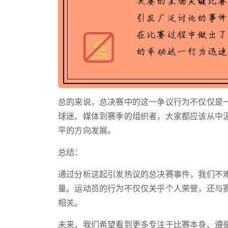
总的来说，总决赛中的这一争议行为不仅仅是
球迷、媒体到赛季的组织者，大家都应该从中
平的方向发展。
总结：
通过分析这起引发热议的总决赛事件，我们不
量。运动员的行为不仅仅关乎个人荣誉，还与
相关。
未来，我们希望看到更多专注于比赛本身、遵