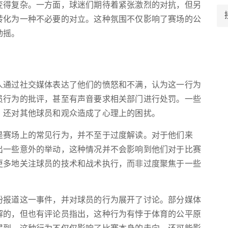
变得复杂。一方面，球迷们期待着紧张激烈的对抗，但另
转化为一种不必要的对立。这种氛围不仅影响了赛场的公
动摇。
人通过社交媒体表达了他们的愤怒和不满，认为这一行为
员行为的批评，甚至有声音要求相关部门进行处罚。一些
，还对其他球员和观众造成了心理上的困扰。
是赛场上的常见行为，并不至于过度解读。对于他们来
出一些意外的举动，这种情况并不会影响到他们对于比赛
更多地关注球员的技术和战术执行，而非过度聚焦于一些
纷报道这一事件，并对球员的行为展开了讨论。部分媒体
解的，但也有评论员指出，这种行为有悖于体育的公平原