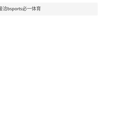
接洽bsports必一体育