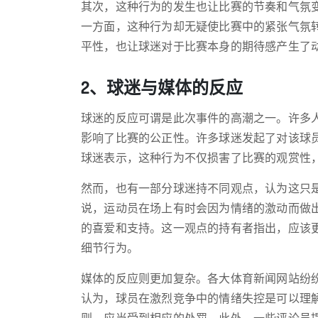
其次，这种行为的发生也让比赛的节奏和气氛
一方面，这种行为却无疑使比赛中的紧张气氛
平性，也让球迷对于比赛本身的期待感产生了
2、球迷与媒体的反应
球迷的反应可谓是此次事件的高潮之一。许多
影响了比赛的公正性。许多球迷发起了对该球
球迷表示，这种行为不仅损害了比赛的观赏性
然而，也有一部分球迷持不同观点，认为这只
说，运动员在场上有时会因为情绪的激动而做
的喜爱和支持。这一观点的持有者指出，应该
细节行为。
媒体的反应则更加复杂。各大体育新闻网站纷
认为，球员在激烈竞争中的情绪失控是可以理